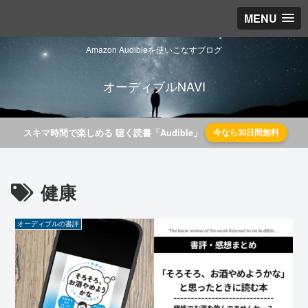
MENU
Amazon Audibleを使いこなすブログ
オーディブルNAVI
スキマ時間で楽しめる 聴く読書「Audible」
今なら30日間無料
健康
オーディブルの書評