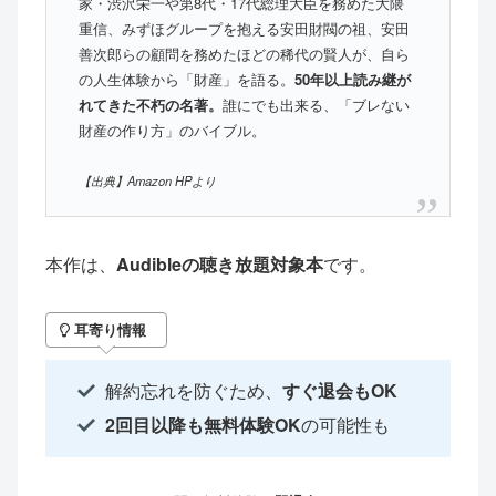
家・渋沢栄一や第8代・17代総理大臣を務めた大隈
重信、みずほグループを抱える安田財閥の祖、安田
善次郎らの顧問を務めたほどの稀代の賢人が、自ら
の人生体験から「財産」を語る。
50年以上読み継が
れてきた不朽の名著。
誰にでも出来る、「ブレない
財産の作り方」のバイブル。
【出典】Amazon HPより
本作は、
Audibleの聴き放題対象本
です。
耳寄り情報
解約忘れを防ぐため、
すぐ退会もOK
2回目以降も無料体験OK
の可能性も