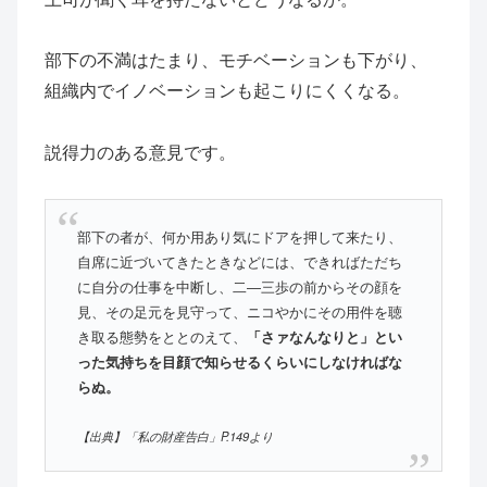
部下の不満はたまり、モチベーションも下がり、
組織内でイノベーションも起こりにくくなる。
説得力のある意見です。
部下の者が、何か用あり気にドアを押して来たり、
自席に近づいてきたときなどには、できればただち
に自分の仕事を中断し、二―三歩の前からその顔を
見、その足元を見守って、ニコやかにその用件を聴
き取る態勢をととのえて、
「さァなんなりと」とい
った気持ちを目顔で知らせるくらいにしなければな
らぬ。
【出典】「私の財産告白」P.149より