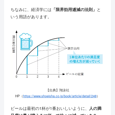
ちなみに、経済学には
「限界効用逓減の法則」
と
いう用語があります。
【出典】翔泳社
HP（
https://www.shoeisha.co.jp/book/article/detail/248
）
ビールは最初の1杯が1番おいしいように、
人の満