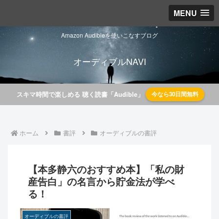
MENU
Amazon Audibleを使いこなすブログ
オーディブルNAVI
スキマ時間で楽しめる 聴く読書「Audible」
今なら30日間無料
ホーム
書評
オーディブルの書評
【本多静六のおすすめ本】「私の財
産告白」の名言から貯金法が学べ
る！
オーディブルの書評