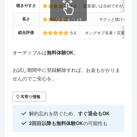
聴きやすさ
4.0
言葉遣いは古めですが、語り
長さ
5.0
サクッと聴けるボリ
スクロールできます
総合評価
5.0
キングオブ名著！言葉1つ1
オーディブルは
無料体験OK
。
お試し期間中に登録解除すれば、お金もかかりま
せんのでご安心を。
耳寄り情報
解約忘れを防ぐため、
すぐ退会もOK
2回目以降も無料体験OK
の可能性も