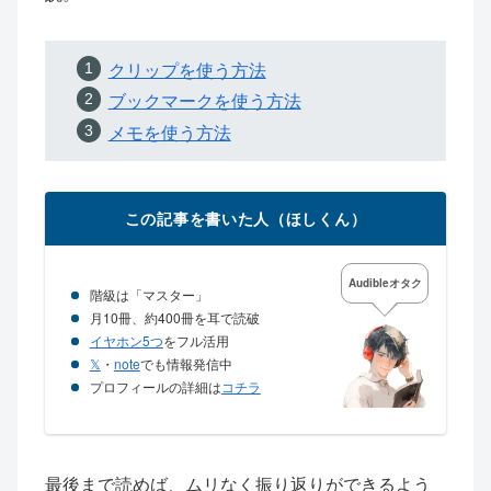
クリップを使う方法
ブックマークを使う方法
メモを使う方法
この記事を書いた人（ほしくん）
Audibleオタク
階級は「マスター」
月10冊、約400冊を耳で読破
イヤホン5つ
をフル活用
𝕏
・
note
でも情報発信中
プロフィールの詳細は
コチラ
最後まで読めば、ムリなく振り返りができるよう