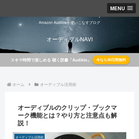
MENU
Amazon Audibleを使いこなすブログ
オーディブルNAVI
スキマ時間で楽しめる 聴く読書「Audible」
今なら30日間無料
ホーム
オーディブル活用術
オーディブルのクリップ・ブックマ
ーク機能とは？やり方と注意点も解
説！
オーディブル活用術