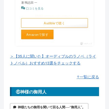
著:鴨志田 一
口コミを見る
＼【無料】5分のサンプルが聴ける！／
Audibleで聴く
Amazonで探す
ポチップ
＞【35人に聞いた】オーディブルのラノベ（ライ
トノベル）おすすめ13選をチェックする
↑一覧に戻る
⑥神様の御用人
神様たちの御用を聞いて回る人間──“御用人”。