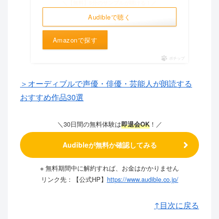
＼【無料】5分のサンプルが聴ける！／
Audibleで聴く
Amazonで探す
ポチップ
＞オーディブルで声優・俳優・芸能人が朗読する
おすすめ作品30選
＼30日間の無料体験は
！
／
即退会OK
Audibleが無料か確認してみる
※ 無料期間中に解約すれば、お金はかかりません
リンク先：【公式HP】
https://www.audible.co.jp/
↑目次に戻る