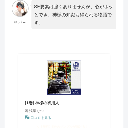
SF要素は強くありませんが、心がホッ
とでき、神様の知識も得られる物語で
す。
ほしくん
[1巻] 神様の御用人
著:浅葉 なつ
口コミを見る
＼【無料】5分のサンプルが聴ける！／