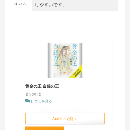
しやすいです。
ほしくん
黄金の王 白銀の王
著:沢村 凜
口コミを見る
＼【無料】5分のサンプルが聴ける！／
Audibleで聴く