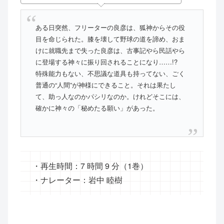
ある日突然、フリーターの良彦は、狐神からその役
目を命じられた。膝を壊して野球の道を諦め、おま
けに就職先まで失った良彦は、古事記やら民話やら
に登場する神々に振り回されることになり……!?
特殊能力もない、不思議な道具も持ってない、ごく
普通の“人間”が神様にできること。それは果たし
て、助っ人なのかパシリなのか。けれどそこには、
確かに神々の「秘めたる願い」があった。
・再生時間：7 時間 9 分（1巻）
・ナレーター：岩中 睦樹