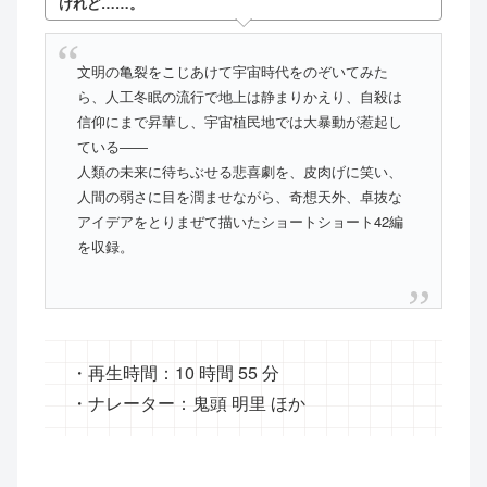
けれど……。
文明の亀裂をこじあけて宇宙時代をのぞいてみた
ら、人工冬眠の流行で地上は静まりかえり、自殺は
信仰にまで昇華し、宇宙植民地では大暴動が惹起し
ている――
人類の未来に待ちぶせる悲喜劇を、皮肉げに笑い、
人間の弱さに目を潤ませながら、奇想天外、卓抜な
アイデアをとりまぜて描いたショートショート42編
を収録。
・再生時間：10 時間 55 分
・ナレーター：鬼頭 明里 ほか