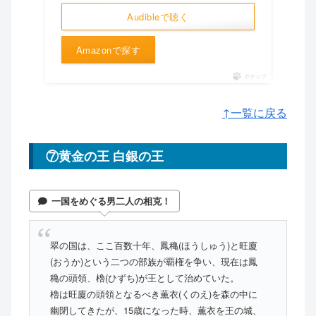
Audibleで聴く
Amazonで探す
ポチップ
↑一覧に戻る
⑦黄金の王 白銀の王
一国をめぐる男二人の相克！
翠の国は、ここ百数十年、鳳穐(ほうしゅう)と旺廈
(おうか)という二つの部族が覇権を争い、現在は鳳
穐の頭領、櫓(ひずち)が王として治めていた。
櫓は旺廈の頭領となるべき薫衣(くのえ)を森の中に
幽閉してきたが、15歳になった時、薫衣を王の城、