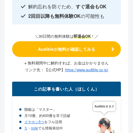
解約忘れを防ぐため、
すぐ退会もOK
2回目以降も無料体験OK
の可能性も
＼30日間の無料体験は
！／
即退会OK
Audibleが無料か確認してみる
※ 無料期間中に解約すれば、お金はかかりません
リンク先：【公式HP】
https://www.audible.co.jp/
この記事を書いた人（ほしくん）
Audibleオタク
階級は「マスター」
月10冊、約400冊を耳で読破
イヤホン5つ
をフル活用
𝕏
・
note
でも情報発信中