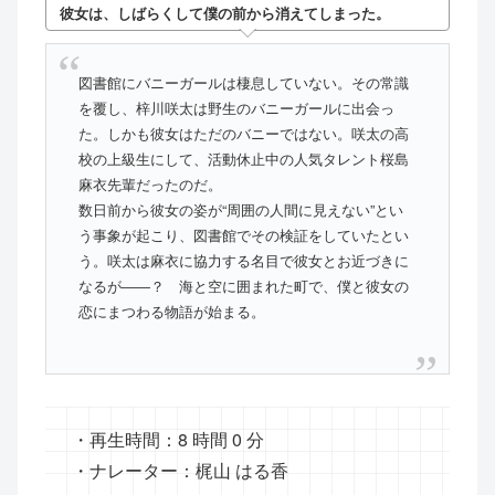
彼女は、しばらくして僕の前から消えてしまった。
図書館にバニーガールは棲息していない。その常識
を覆し、梓川咲太は野生のバニーガールに出会っ
た。しかも彼女はただのバニーではない。咲太の高
校の上級生にして、活動休止中の人気タレント桜島
麻衣先輩だったのだ。
数日前から彼女の姿が“周囲の人間に見えない”とい
う事象が起こり、図書館でその検証をしていたとい
う。咲太は麻衣に協力する名目で彼女とお近づきに
なるが――？ 海と空に囲まれた町で、僕と彼女の
恋にまつわる物語が始まる。
・再生時間：8 時間 0 分
・ナレーター：梶山 はる香