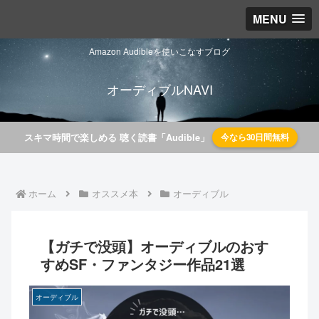
MENU
Amazon Audibleを使いこなすブログ
オーディブルNAVI
スキマ時間で楽しめる 聴く読書「Audible」
今なら30日間無料
ホーム
オススメ本
オーディブル
【ガチで没頭】オーディブルのおす
すめSF・ファンタジー作品21選
オーディブル