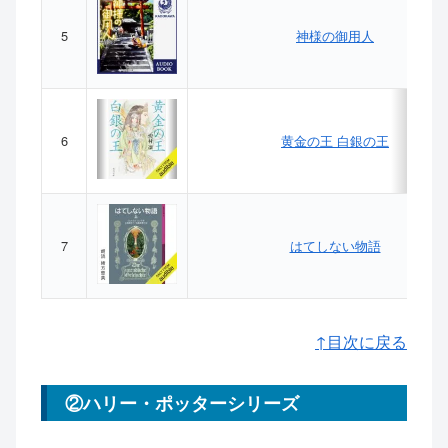
5
神様の御用人
6
黄金の王 白銀の王
7
はてしない物語
↑目次に戻る
②ハリー・ポッターシリーズ