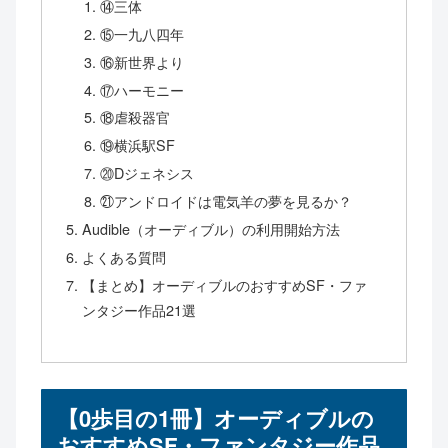
⑭三体
⑮一九八四年
⑯新世界より
⑰ハーモニー
⑱虐殺器官
⑲横浜駅SF
⑳Dジェネシス
㉑アンドロイドは電気羊の夢を見るか？
Audible（オーディブル）の利用開始方法
よくある質問
【まとめ】オーディブルのおすすめSF・ファ
ンタジー作品21選
【0歩目の1冊】オーディブルの
おすすめSF・ファンタジー作品