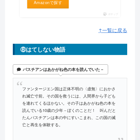
Amazonで探す
ポチップ
↑一覧に戻る
⑧はてしない物語
バスチアンはあかがね色の本を読んでいた－
ファンタージエン国は正体不明の〈虚無〉におかさ
れ滅亡寸前。その国を救うには、人間界から子ども
を連れてくるほかない。その子はあかがね色の本を
読んでいる10歳の少年－ぼくのことだ！ 叫んだと
たんバスチアンは本の中にすいこまれ、この国の滅
亡と再生を体験する。