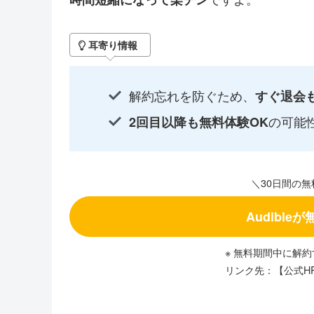
耳寄り情報
解約忘れを防ぐため、
すぐ退会も
の可能
2回目以降も無料体験OK
＼30日間の無
Audibl
※ 無料期間中に解
リンク先：【公式H