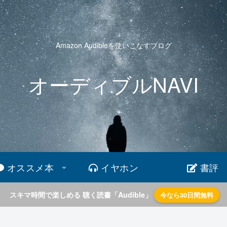
Amazon Audibleを使いこなすブログ
オーディブルNAVI
オススメ本
イヤホン
書評
スキマ時間で楽しめる 聴く読書「Audible」
今なら30日間無料