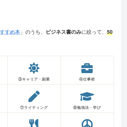
おすすめ本
」のうち、
に絞って、
ビジネス書のみ
50
③キャリア・副業
④仕事術
ン
⑦ライティング
⑧勉強法・学び