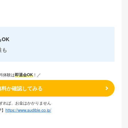
OK
性も
料体験は
！／
即退会OK
eが無料か確認してみる
約すれば、お金はかかりません
P】
https://www.audible.co.jp/