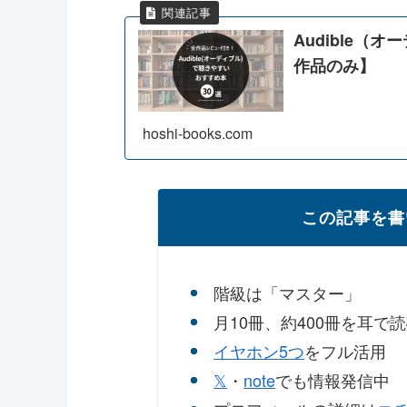
Audible（
作品のみ】
hoshi-books.com
この記事を書
階級は「マスター」
月10冊、約400冊を耳で
イヤホン5つ
をフル活用
𝕏
・
note
でも情報発信中