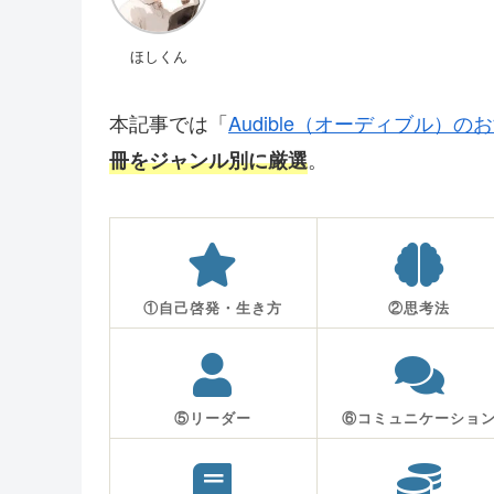
ほしくん
本記事では「
Audible（オーディブル）の
。
冊をジャンル別に厳選
①自己啓発・生き方
②思考法
⑤リーダー
⑥コミュニケーショ