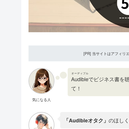
[PR] 当サイトはアフィ
オーディブル
Audible
でビジネス書を
て！
気になる人
のほし
「Audibleオタク」