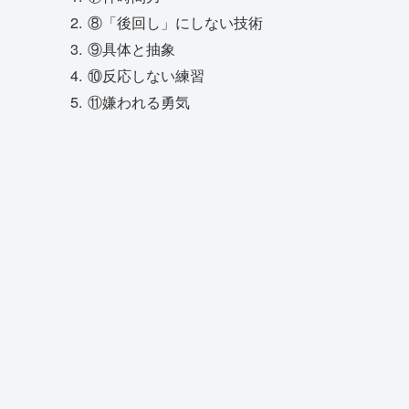
⑧「後回し」にしない技術
⑨具体と抽象
⑩反応しない練習
⑪嫌われる勇気
【キャリア・副業】オーディブルのお
すすめビジネス書
⑫ライフピボット
⑬「40歳の壁」をスルッと越える人
生戦略
⑭転職の思考法
⑮世界一やさしい「やりたいこと」
の見つけ方
⑯生きのびるための事務
【仕事術】オーディブルのおすすめビ
ジネス書