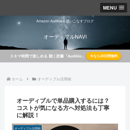
MENU
Amazon Audibleを使いこなすブログ
オーディブルNAVI
スキマ時間で楽しめる 聴く読書「Audible」
今なら30日間無料
ホーム
オーディブル活用術
オーディブルで単品購入するには？
コストが気になる方へ対処法も丁寧
に解説！
オーディブル活用術