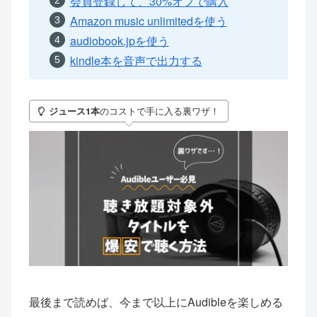
会員登録して、30%オフで購入
Amazon music unlimitedを使う
audiobook.jpを使う
kindle本を音声で出力する
のコストで手に入る裏ワザ！
ジュース1本
最後まで読めば、今まで以上にAudibleを楽しめる