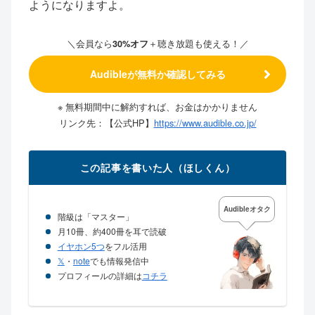
ようになりますよ。
＼会員なら
＋聴き放題も使える！
／
30%オフ
Audibleが無料か確認してみる
※ 無料期間中に解約すれば、お金はかかりません
リンク先：【公式HP】
https://www.audible.co.jp/
この記事を書いた人（ほしくん）
Audibleオタク
階級は「マスター」
月10冊、約400冊を耳で読破
イヤホン5つ
をフル活用
𝕏
・
note
でも情報発信中
プロフィールの詳細は
コチラ