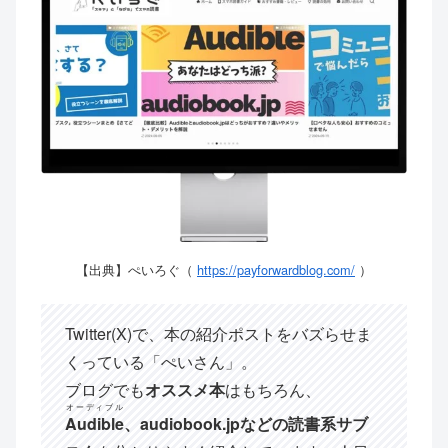
【出典】ぺいろぐ（
https://payforwardblog.com/
）
Twitter(X)で、本の紹介ポストをバズらせま
くっている「ぺいさん」。
ブログでも
オススメ本
はもちろん、
オーディブル
Audible
、audiobook.jpなどの読書系サブ