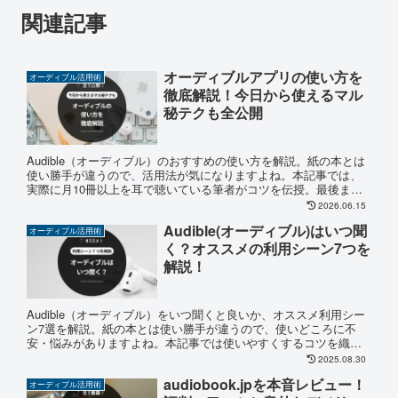
関連記事
オーディブルアプリの使い方を
オーディブル活用術
徹底解説！今日から使えるマル
秘テクも全公開
Audible（オーディブル）のおすすめの使い方を解説。紙の本とは
使い勝手が違うので、活用法が気になりますよね。本記事では、
実際に月10冊以上を耳で聴いている筆者がコツを伝授。最後まで
読めばインプット量が増えて快適に使えるので、お見逃しなく。
2026.06.15
Audible(オーディブル)はいつ聞
オーディブル活用術
く？オススメの利用シーン7つを
解説！
Audible（オーディブル）をいつ聞くと良いか、オススメ利用シー
ン7選を解説。紙の本とは使い勝手が違うので、使いどころに不
安・悩みがありますよね。本記事では使いやすくするコツを織り
交ぜ、具体的なシーンを解説。最後まで読めば、効果的にインプ
2025.08.30
ットできます。
audiobook.jpを本音レビュー！
オーディブル活用術