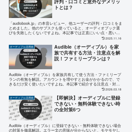
評判・口コミと意外なデメリッ
トとは？
「audiobook.jp」の本音レビュー、他ユーザーの評判・口コミをま
とめました。他のサブスクも使っていると、オーディオブック選
びを失敗したくないですよね。本記事では正直にいい点・悪い点
を暴露しているので、最後まで読めば後悔なく登録できます。
2025.11.16
Audible（オーディブル）を家
オーディブル活用術
族で共有する方法・注意点を解
説！ファミリープランは？
Audible（オーディブル）を家族共有して使う方法・ファミリープ
ランの有無を解説。アカウントを増やすとお金がかかるので、で
きるだけ安く使いたいですよね。本記事で紹介する注意点・対策
をチェックすれば、家族全員が好きなだけ本を聴けるようになり
2026.03.18
ます。
【即解決】オーディブルに登録
オーディブル活用術
できない・無料体験できない時
の全対策6つ
Audible（オーディブル）に登録できない・無料体験できない場合
の対策を徹底解説。エラー文の意味が分からないと、モヤモヤし