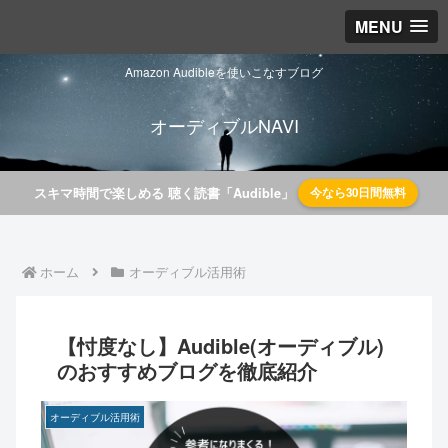
MENU
Amazon Audibleを使いこなすブログ
オーディブルNAVI
スキマ時間で楽しめる 聴く読書「Audible」
今なら30日間無料
ホーム
オーディブル活用術
【忖度なし】Audible(オーディブル)
のおすすめブログを徹底紹介
オーディブル活用術