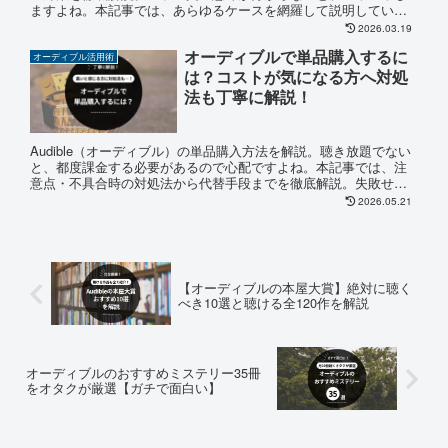
ますよね。本記事では、あらゆるケースを網羅して説明している
ので、自分にあった解決策がサクッと見つかりますよ。
2026.03.19
オーディブルで単品購入するに
オーディブル活用術
は？コストが気になる方へ対処
法も丁寧に解説！
Audible（オーディブル）の単品購入方法を解説。聴き放題でない
と、都度課金する必要があるので心配ですよね。本記事では、注
意点・不具合時の対処法から代替手段までを徹底解説。失敗せず
に買えるようになるので、最後までお見逃しなく。
2026.05.21
【オーディブルの本屋大賞】絶対に聴く
べき10選と聴ける全120作を解説
オーディブルのおすすめミステリー35冊
をオタクが厳選【ガチで面白い】